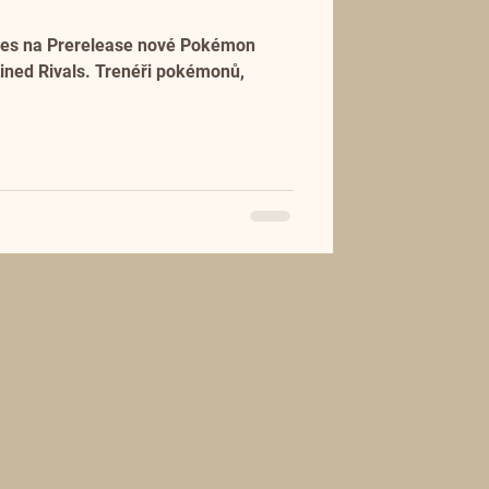
s na Prerelease nové Pokémon
 Trenéři pokémonů,