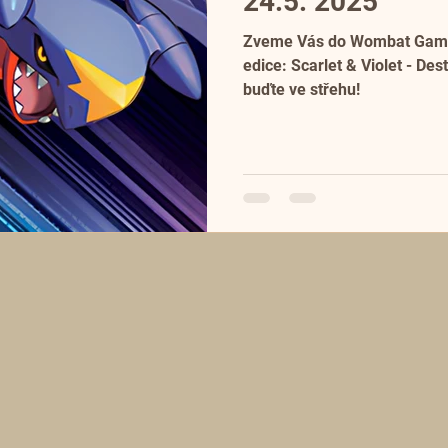
24.5. 2025
Zveme Vás do Wombat Game
edice: Scarlet & Violet - Destined Rivals.
buďte ve střehu!