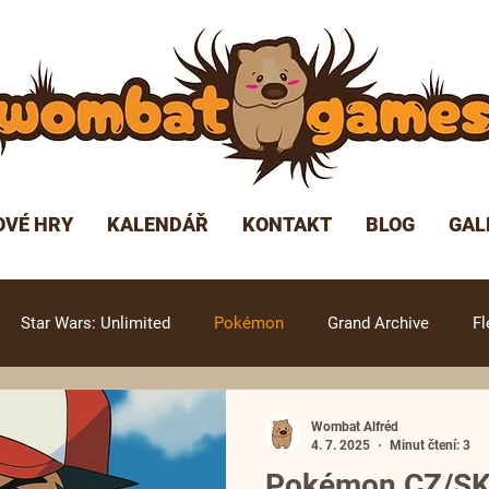
OVÉ HRY
KALENDÁŘ
KONTAKT
BLOG
GAL
Star Wars: Unlimited
Pokémon
Grand Archive
Fl
Wombat Alfréd
4. 7. 2025
Minut čtení: 3
Pokémon CZ/SK