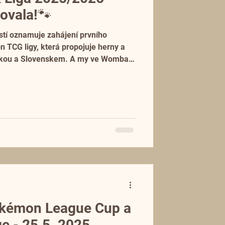
tovala!🐾
stí oznamuje zahájení prvního
 TCG ligy, která propojuje herny a
likou a Slovenskem. A my ve Wombat
aké účastníme. 🐾
kémon League Cup a
e - 25.5. 2025