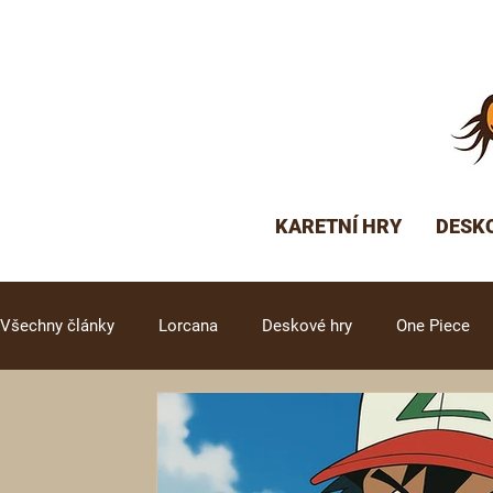
KARETNÍ HRY
DESK
Všechny články
Lorcana
Deskové hry
One Piece
Altered
Gundam TCG