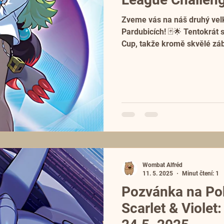
Zveme vás na náš druhý vel
Pardubicích! 🃏🌟 Tentokrát
Cup, takže kromě skvělé záb
Wombat Alfréd
11. 5. 2025
Minut čtení: 1
Pozvánka na Po
Scarlet & Violet: