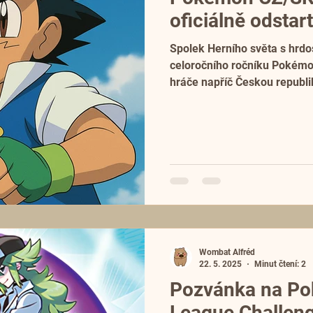
oficiálně odstar
Spolek Herního světa s hrdo
celoročního ročníku Pokémon
hráče napříč Českou repub
Games se celého projektu t
Wombat Alfréd
22. 5. 2025
Minut čtení: 2
Pozvánka na Po
League Challeng