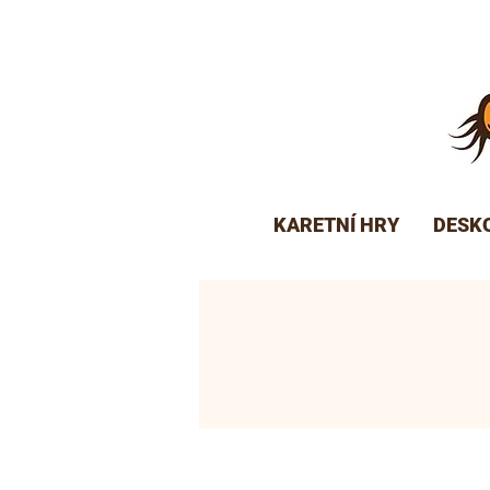
KARETNÍ HRY
DESK