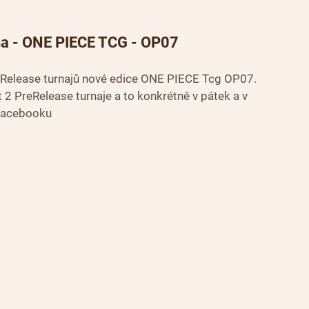
na - ONE PIECE TCG - OP07 
eRelease turnajů nové edice ONE PIECE Tcg OP07. 
 PreRelease turnaje a to konkrétně v pátek a v 
 Facebooku