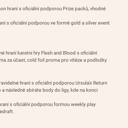
n hraní s oficiální podporou Prize packů, vhodné 
ní s oficiální podporou ve formě gold a silver event 
é hraní karetní hry Flesh and Blood s oficiální 
a za účast, cold foil proma pro vítěze a podložky
avidelné hraní s oficiální podporou Ursula's Return 
 a následně sbíráte body do ligy, kde na konci 
hraní s oficiální podporou formou weekly play 
edraft.