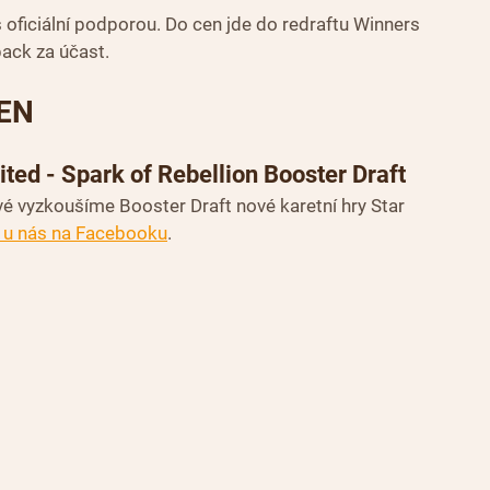
 oficiální podporou. Do cen jde do redraftu Winners 
pack za účast.
EN
ted - Spark of Rebellion Booster Draft 
 vyzkoušíme Booster Draft nové karetní hry Star 
i u nás na Facebooku
.