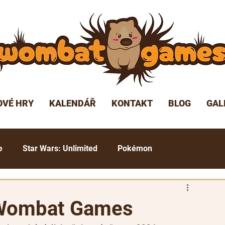
OVÉ HRY
KALENDÁŘ
KONTAKT
BLOG
GAL
e
Star Wars: Unlimited
Pokémon
undam TCG
 Wombat Games