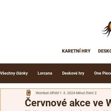
KARETNÍ HRY
DESK
Všechny články
Lorcana
Deskové hry
One Piec
Grand Archive
Flesh and Blood
Altered
G
Wombat Alfréd
1. 6. 2024
Minut čtení: 2
Červnové akce ve