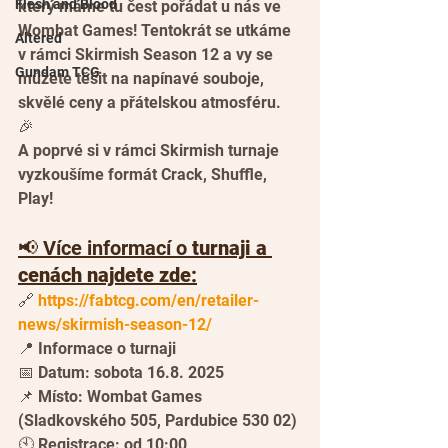
Flesh and Blood
který máme tu čest pořádat u nás ve 
Wombat Games! Tentokrát se utkáme 
Altered
v rámci Skirmish Season 12 a vy se 
Gundam TCG
můžete těšit na napínavé souboje, 
skvělé ceny a přátelskou atmosféru. 
🎉 
A poprvé si v rámci Skirmish turnaje 
vyzkoušíme formát Crack, Shuffle, 
Play!
📢 Více informací o
 turnaji a 
cenách najdete zde:
🔗 
https://fabtcg.com/en/retailer-
news/skirmish-season-12/
📍 Informace o turnaji
📅 Datum: sobota 16.8. 2025
📌 Místo: Wombat Games 
(Sladkovského 505, Pardubice 530 02)
🕙 Registrace: od 10:00