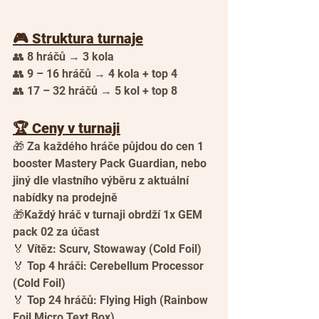
🎮 Struktura turnaje
👥 8 hráčů → 3 kola
👥 9 – 16 hráčů → 4 kola + top 4
👥 17 – 32 hráčů → 5 kol + top 8
🏆 Ceny v turnaji
🎁 Za každého hráče půjdou do cen 1 
booster Mastery Pack Guardian, nebo 
jiný dle vlastního výběru z aktuální 
nabídky na prodejně
🎁Každý hráč v turnaji obrdží 1x GEM 
pack 02 za účast
🏅 Vítěz: Scurv, Stowaway (Cold Foil)
🏅 Top 4 hráči: Cerebellum Processor 
(Cold Foil)
🏅 Top 24 hráčů: Flying High (Rainbow 
Foil Micro Text Box)