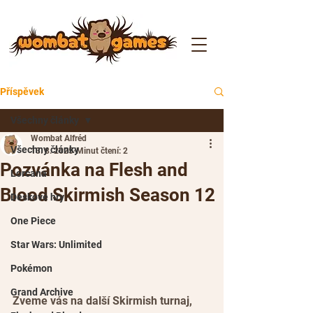
Příspěvek
Všechny články
Wombat Alfréd
Všechny články
13. 8. 2025
Minut čtení: 2
Pozvánka na Flesh and
Lorcana
Blood Skirmish Season 12
Deskové hry
One Piece
Star Wars: Unlimited
Pokémon
Grand Archive
Zveme vás na další Skirmish turnaj, 