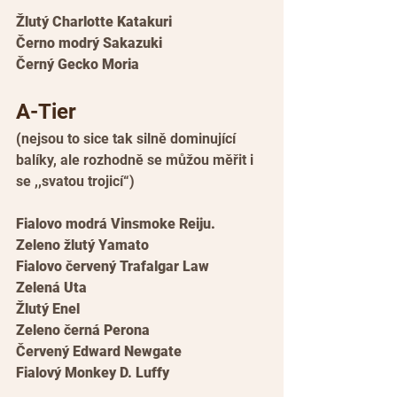
Žlutý Charlotte Katakuri
Černo modrý Sakazuki
Černý Gecko Moria
A-Tier 
(
nejsou to sice tak silně dominující 
balíky, ale rozhodně se můžou měřit i 
se ,,svatou trojicí“)
Fialovo modrá Vinsmoke Reiju.
Zeleno žlutý Yamato
Fialovo červený Trafalgar Law
Zelená Uta
Žlutý Enel
Zeleno černá Perona
Červený Edward Newgate
Fialový Monkey D. Luffy