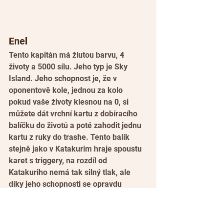
Enel
Tento kapitán má žlutou barvu, 4 
životy a 5000 sílu. Jeho typ je Sky 
Island. Jeho schopnost je, že v 
oponentově kole, jednou za kolo 
pokud vaše životy klesnou na 0, si 
můžete dát vrchní kartu z dobíracího 
balíčku do životů a poté zahodit jednu 
kartu z ruky do trashe. Tento balík 
stejně jako v Katakurim hraje spoustu 
karet s triggery, na rozdíl od 
Katakuriho nemá tak silný tlak, ale 
díky jeho schopnosti se opravdu 
špatně zabíjí. Tuto schopnost pak ještě 
podporujete více kartami s efektem 