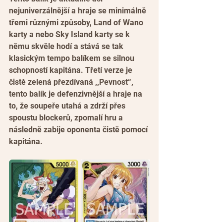
nejuniverzálnější a hraje se minimálně 
třemi různými způsoby, Land of Wano 
karty a nebo Sky Island karty se k 
němu skvěle hodí a stává se tak 
klasickým tempo balíkem se silnou 
schopností kapitána. Třetí verze je 
čistě zelená přezdívaná ,,Pevnost“, 
tento balík je defenzivnější a hraje na 
to, že soupeře utahá a zdrží přes 
spoustu blockerů, zpomalí hru a 
následně zabije oponenta čistě pomocí 
kapitána.