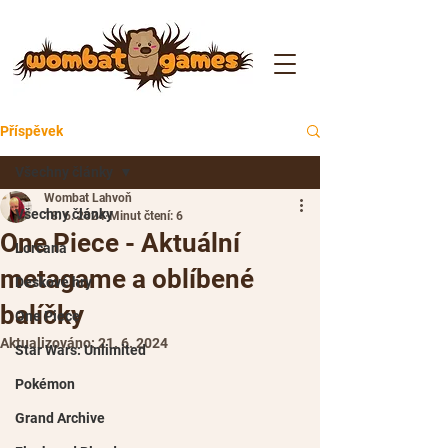
Příspěvek
Všechny články
Wombat Lahvoň
Všechny články
18. 6. 2024
Minut čtení: 6
One Piece - Aktuální
Lorcana
metagame a oblíbené
Deskové hry
balíčky
One Piece
Aktualizováno:
21. 6. 2024
Star Wars: Unlimited
Pokémon
Grand Archive