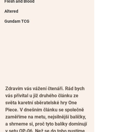
Flesh and Blood
Altered
Gundam TCG
Zdravím vás vážení čtenáři. Rád bych 
vás přivítal u již druhého článku ze 
světa karetní sběratelské hry One 
Piece. V dnešním článku se společně 
zaměříme na metu, nejsilnější balíčky, 
a shrneme si, proč tyto balíky dominují 
v setu OP-06. Než se do toho pustíme 