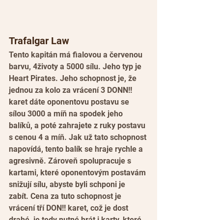
Trafalgar Law
Tento kapitán má fialovou a červenou 
barvu, 4životy a 5000 sílu. Jeho typ je 
Heart Pirates. Jeho schopnost je, že 
jednou za kolo za vrácení 3 DONN!! 
karet dáte oponentovu postavu se 
sílou 3000 a míň na spodek jeho 
balíků, a poté zahrajete z ruky postavu 
s cenou 4 a míň. Jak už tato schopnost 
napovídá, tento balík se hraje rychle a 
agresivně. Zároveň spolupracuje s 
kartami, které oponentovým postavám 
snižují sílu, abyste byli schponi je  
zabít. Cena za tuto schopnost je 
vrácení tří DON!! karet, což je dost 
drahé, je tedy nutné hrát i karty, které 