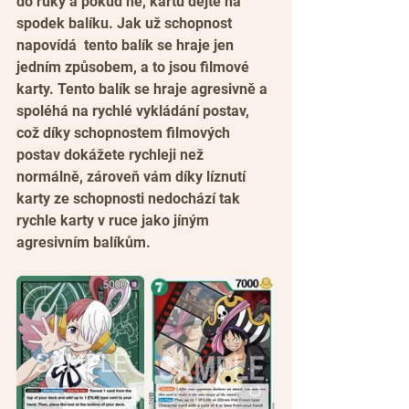
do ruky a pokud ne, kartu dejte na 
spodek balíku. Jak už schopnost 
napovídá  tento balík se hraje jen 
jedním způsobem, a to jsou filmové 
karty. Tento balík se hraje agresivně a 
spoléhá na rychlé vykládání postav, 
což díky schopnostem filmových 
postav dokážete rychleji než 
normálně, zároveň vám díky líznutí 
karty ze schopnosti nedochází tak 
rychle karty v ruce jako jíným 
agresivním balíkům.