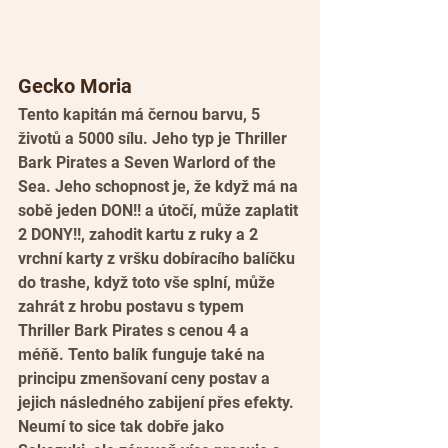
Gecko Moria
Tento kapitán má černou barvu, 5 
životů a 5000 sílu. Jeho typ je Thriller 
Bark Pirates a Seven Warlord of the 
Sea. Jeho schopnost je, že když má na 
sobě jeden DON!! a útočí, může zaplatit 
2 DONY!!, zahodit kartu z ruky a 2 
vrchní karty z vršku dobíracího balíčku 
do trashe, když toto vše splní, může 
zahrát z hrobu postavu s typem 
Thriller Bark Pirates s cenou 4 a 
méňě. Tento balík funguje také na 
principu zmenšovaní ceny postav a 
jejich následného zabijení přes efekty. 
Neumí to sice tak dobře jako 