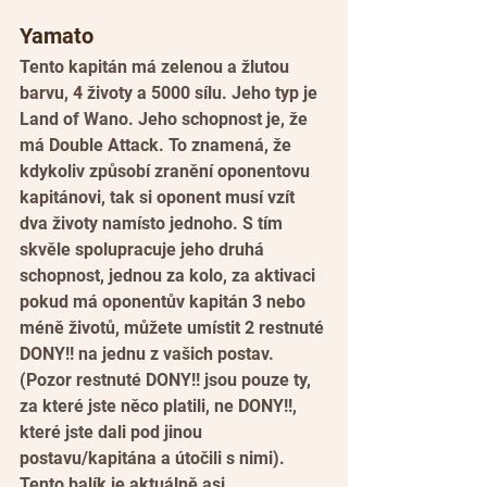
Yamato
Tento kapitán má zelenou a žlutou 
barvu, 4 životy a 5000 sílu. Jeho typ je 
Land of Wano. Jeho schopnost je, že 
má Double Attack. To znamená, že 
kdykoliv způsobí zranění oponentovu 
kapitánovi, tak si oponent musí vzít 
dva životy namísto jednoho. S tím 
skvěle spolupracuje jeho druhá 
schopnost, jednou za kolo, za aktivaci 
pokud má oponentův kapitán 3 nebo 
méně životů, můžete umístit 2 restnuté 
DONY!! na jednu z vašich postav. 
(Pozor restnuté DONY!! jsou pouze ty, 
za které jste něco platili, ne DONY!!, 
které jste dali pod jinou 
postavu/kapitána a útočili s nimi). 
Tento balík je aktuálně asi 