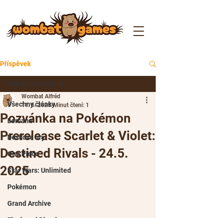
Příspěvek
Všechny články
Wombat Alfréd
Všechny články
11. 5. 2025
Minut čtení: 1
Pozvánka na Pokémon
Lorcana
Prerelease Scarlet & Violet:
Deskové hry
Destined Rivals - 24.5.
One Piece
2025
Star Wars: Unlimited
Pokémon
Grand Archive