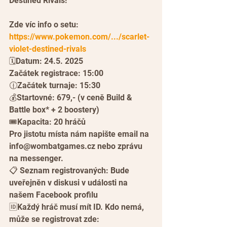
Destined Rivals!
Zde víc info o setu: 
https://www.pokemon.com/.../scarlet-
violet-destined-rivals
🗓️Datum: 24.5. 2025
Začátek registrace: 15:00
🕧Začátek turnaje: 15:30
💰Startovné: 679,- (v ceně Build & 
Battle box* + 2 boostery)
🎟️Kapacita: 20 hráčů
Pro jistotu místa nám napište email na 
info@wombatgames.cz nebo zprávu 
na messenger.
📋 Seznam registrovaných: Bude 
uveřejněn v diskusi v události na 
našem Facebook profilu
🆔Každý hráč musí mít ID. Kdo nemá, 
může se registrovat zde: