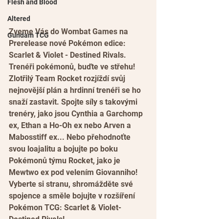
Flesh and Blood
Altered
Zveme Vás do Wombat Games na 
Gundam TCG
Prerelease nové Pokémon edice: 
Scarlet & Violet - Destined Rivals.
Trenéři pokémonů, buďte ve střehu! 
Zlotřilý Team Rocket rozjíždí svůj 
nejnovější plán a hrdinní trenéři se ho 
snaží zastavit. Spojte síly s takovými 
trenéry, jako jsou Cynthia a Garchomp 
ex, Ethan a Ho-Oh ex nebo Arven a 
Mabosstiff ex... Nebo přehodnoťte 
svou loajalitu a bojujte po boku 
Pokémonů týmu Rocket, jako je 
Mewtwo ex pod velením Giovanniho! 
Vyberte si stranu, shromážděte své 
spojence a směle bojujte v rozšíření 
Pokémon TCG: Scarlet & Violet-