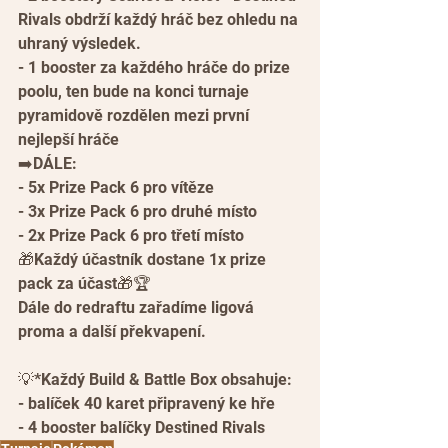
Rivals obdrží každý hráč bez ohledu na 
uhraný výsledek.
- 1 booster za každého hráče do prize 
poolu, ten bude na konci turnaje 
pyramidově rozdělen mezi první 
nejlepší hráče
➡️DÁLE:
- 5x Prize Pack 6 pro vítěze
- 3x Prize Pack 6 pro druhé místo
- 2x Prize Pack 6 pro třetí místo
🎁Každý účastník dostane 1x prize 
pack za účast🎁🏆
Dále do redraftu zařadíme ligová 
proma a další překvapení.
💡*Každý Build & Battle Box obsahuje:
- balíček 40 karet připravený ke hře
- 4 booster balíčky Destined Rivals