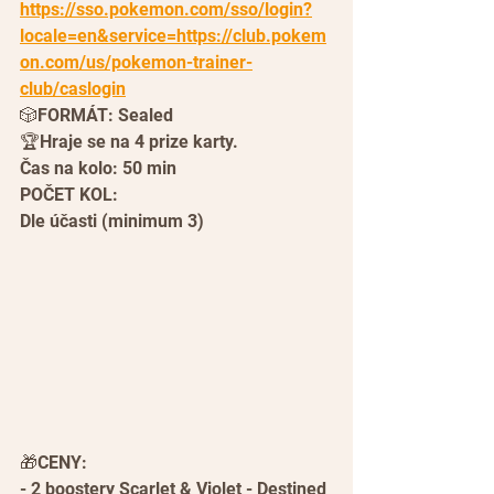
https://sso.pokemon.com/sso/login?
locale=en&service=https://club.pokem
on.com/us/pokemon-trainer-
club/caslogin
🎲FORMÁT: Sealed
🏆Hraje se na 4 prize karty.
Čas na kolo: 50 min
POČET KOL:
Dle účasti (minimum 3)
🎁CENY:
- 2 boostery Scarlet & Violet - Destined 