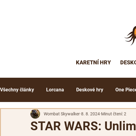
KARETNÍ HRY
DESK
Všechny články
Lorcana
Deskové hry
One Piec
Grand Archive
Flesh and Blood
Altered
G
Wombat Skywalker
8. 8. 2024
Minut čtení: 2
STAR WARS: Unlimi