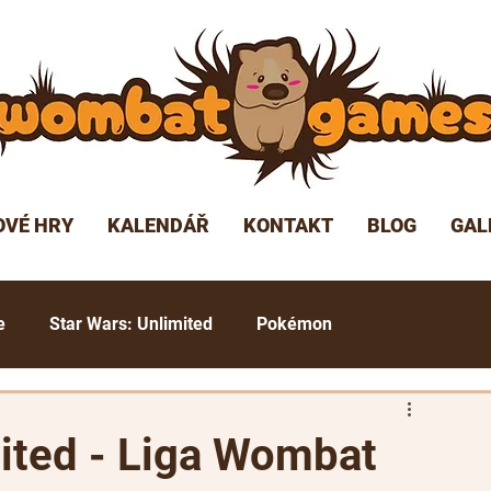
OVÉ HRY
KALENDÁŘ
KONTAKT
BLOG
GAL
e
Star Wars: Unlimited
Pokémon
undam TCG
ted - Liga Wombat