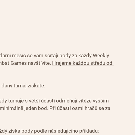
dářní měsíc se vám sčítají body za každý Weekly 
mbat Games navštívíte. 
Hrajeme každou středu od 
 daný turnaj získáte.
y turnaje s větší účastí odměňují vítěze vyšším 
inimálně jeden bod. Při účasti osmi hráčů se za 
aždý získá body podle následujícího příkladu: