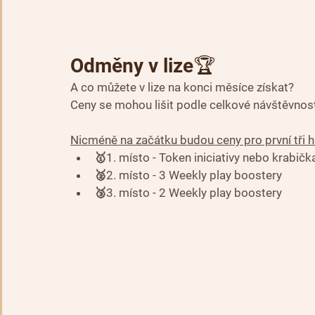
Odměny v lize🏆
A co můžete v lize na konci měsíce získat?
Ceny se mohou lišit podle celkové návštěvnost
Nicméně na začátku budou ceny pro první tři h
🥇1. místo - Token iniciativy nebo krabičk
🥈2. místo - 3 Weekly play boostery
🥉3. místo - 2 Weekly play boostery