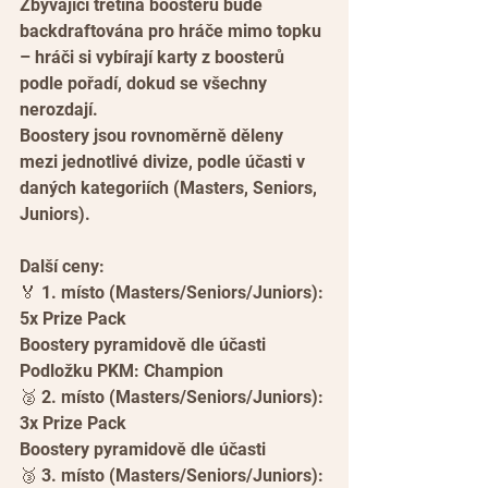
Zbývající třetina boosterů bude 
backdraftována pro hráče mimo topku 
– hráči si vybírají karty z boosterů 
podle pořadí, dokud se všechny 
nerozdají.
Boostery jsou rovnoměrně děleny 
mezi jednotlivé divize, podle účasti v 
daných kategoriích (Masters, Seniors, 
Juniors).
Další ceny:
🏅 1. místo (Masters/Seniors/Juniors):
5x Prize Pack
Boostery pyramidově dle účasti
Podložku PKM: Champion
🥈 2. místo (Masters/Seniors/Juniors):
3x Prize Pack
Boostery pyramidově dle účasti
🥉 3. místo (Masters/Seniors/Juniors):