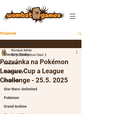
Příspěvek
Všechny články
Wombat Alfréd
Všechny články
22. 5. 2025
Minut čtení: 2
Pozvánka na Pokémon
Lorcana
League Cup a League
Deskové hry
Challenge - 25.5. 2025
One Piece
Star Wars: Unlimited
Pokémon
Grand Archive