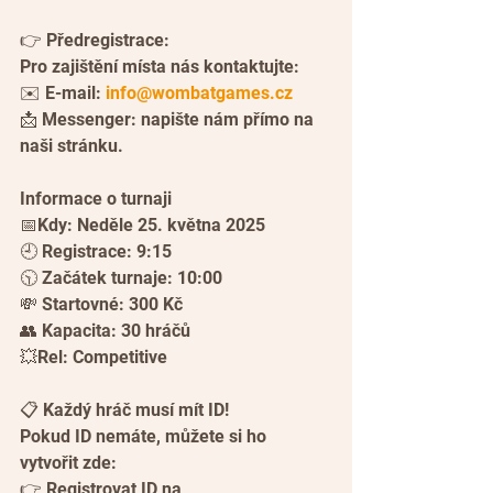
👉 Předregistrace:
Pro zajištění místa nás kontaktujte:
✉️ E-mail: 
info@wombatgames.cz
📩 Messenger: napište nám přímo na 
naši stránku.
Informace o turnaji
📅Kdy: Neděle 25. května 2025
🕘 Registrace: 9:15
🕥 Začátek turnaje: 10:00
💸 Startovné: 300 Kč
👥 Kapacita: 30 hráčů
💥Rel: Competitive
📋 Každý hráč musí mít ID!
Pokud ID nemáte, můžete si ho 
vytvořit zde:
👉 Registrovat ID na 