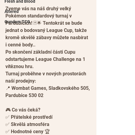
Flesh and Blood
Zveme vás na náš druhý velký 
Altered
Pokémon standardový turnaj v 
Gundam TCG
Pardubicích! 🃏🌟 Tentokrát se bude 
jednat o bodovaný League Cup, takže 
kromě skvělé zábavy můžete nasbírat 
i cenné body..
Po skončení základní části Cupu 
odstartujeme League Challenge na 1 
vítěznou hru.
Turnaj proběhne v nových prostorách 
naší prodejny:
📍 Wombat Games, Sladkovského 505, 
Pardubice 530 02
🎮 Co vás čeká?
✅ Přátelské prostředí
✅ Skvělá atmosféra
✅ Hodnotné ceny 🏆