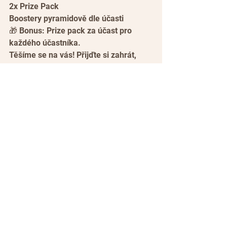
2x Prize Pack
Boostery pyramidově dle účasti
🎁 Bonus: Prize pack za účast pro 
každého účastníka.
Těšíme se na vás! Přijďte si zahrát, 
vyhrát a užít den plný Pokémonů! 😊✨
Turnaje
Pokémon
Pokémon
Zobrazit vše
Nejnovější příspěvky